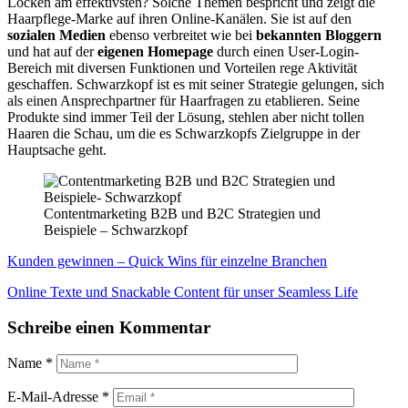
Locken am effektivsten? Solche Themen bespricht und zeigt die
Haarpflege-Marke auf ihren Online-Kanälen. Sie ist auf den
sozialen Medien
ebenso verbreitet wie bei
bekannten Bloggern
und hat auf der
eigenen Homepage
durch einen User-Login-
Bereich mit diversen Funktionen und Vorteilen rege Aktivität
geschaffen. Schwarzkopf ist es mit seiner Strategie gelungen, sich
als einen Ansprechpartner für Haarfragen zu etablieren. Seine
Produkte sind immer Teil der Lösung, stehlen aber nicht tollen
Haaren die Schau, um die es Schwarzkopfs Zielgruppe in der
Hauptsache geht.
Contentmarketing B2B und B2C Strategien und
Beispiele – Schwarzkopf
Beitragsnavigation
Kunden gewinnen – Quick Wins für einzelne Branchen
Online Texte und Snackable Content für unser Seamless Life
Schreibe einen Kommentar
Name
*
E-Mail-Adresse
*